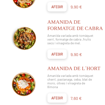
Preu
9,90 €
AFEGIR
AMANIDA DE
FORMATGE DE CABRA
Amanida variada amb tomàquet
xerri, formatge de cabra ,fruits
secs i vinagreta de mel.
Preu
9,90 €
AFEGIR
AMANIDA DE L´HORT
Amanida variada amb tomàquet
cherri, pastanaga, ceba, blat de
moro, olives i vinagreta de
llimona
Preu
7,60 €
AFEGIR