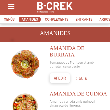
MENÚS
AMANIDES
COMPLEMENTS
ENTRANTS
ARROS
AMANIDES
AMANIDA DE
BURRATA
Tomaquet de Montserrat amb
burrata i salsa pesto
Preu
13,50 €
AFEGIR
AMANIDA DE QUINOA
Amanida variada amb quinoa i
vinagreta de llimona.